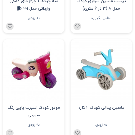
پیست ماشین سواری کودک
سه چرخه با چرخ های کمکی
مدل 8 (3 در 6 متری)
وارداتی مدل jjk-001
تماس بگیرید
به زودی
ماشین پدالی کودک 2 کاره
موتور کودک اسپرت پایی رنگ
صورتی
به زودی
به زودی