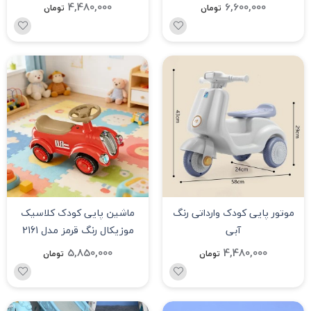
ماینر asx-188
4,480,000
6,600,000
تومان
تومان
موتور پایی کودک وارداتی رنگ
ماشین پایی کودک کلاسیک
آبی
موزیکال رنگ قرمز مدل 2161
5,850,000
4,480,000
تومان
تومان