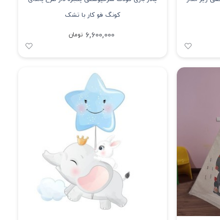
کونگ فو کار با تشک
6,600,000
تومان