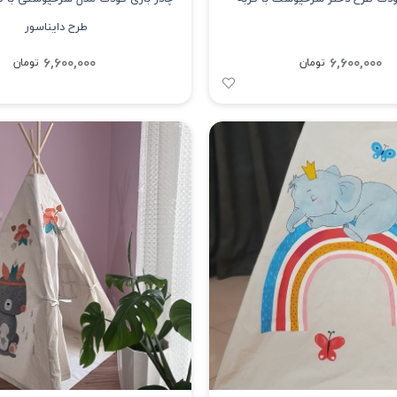
طرح دایناسور
6,600,000
6,600,000
تومان
تومان