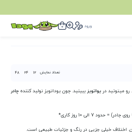
ورود
0
تعداد نمایش
48
24
12
. رو میتونید در
یواتویز
ببینید. چون یوداتویز تولید کننده
چادر
 7 الی 10 روز کاری*
ن. اختلاف خیلی جزیی در رنگ و جزئیات طبیعی است.