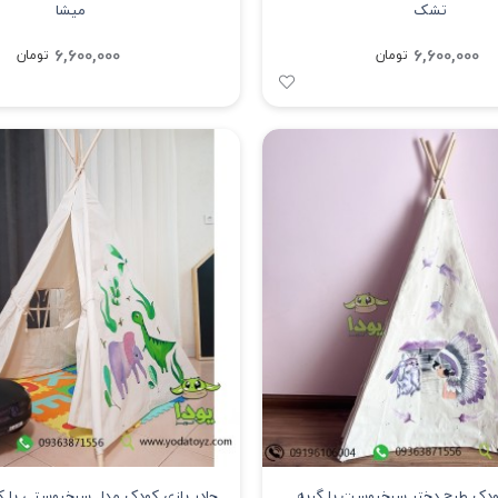
تشک
میشا
6,600,000
6,600,000
تومان
تومان
کودک طرح دختر سرخپوست با گربه
چادر بازی کودک مدل سرخپوستی با کف