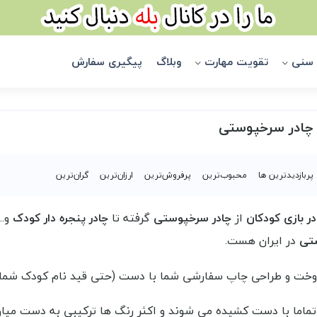
 سنی
تقویت مهارت
وبلاگ
پیگیری سفارش
| چادر سرخپوستی
پربازدیدترین ها
محبوب‌‌ترین
پرفروش‌ترین
ارزان‌ترین
گران‌ترین
ر بازی کودکان
از
چادر سرخپوستی
گرفته تا
چادر پنجره دار کودک
و..
تی
در ایران هست.
 و طراحی چاپ سفارشی شما با دست (حتی قید نام کودک شما روی چادر) = حدود
ماما با دست کشیده می شوند و اکثر رنگ ها ترکیبی به دست میا