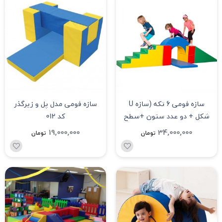
سازه فومی 6 تکه (سازه U
سازه فومی مدل پل و زیرگذر
شکل + دو عدد ستون +سطح
کد 012
شیب دار + پله و تشک) کد 013
19,000,000
34,000,000
تومان
تومان