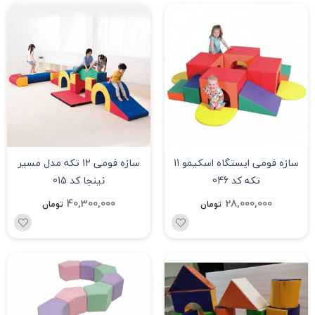
سازه فومی ایستگاه اسکیمو 11
سازه فومی 12 تکه مدل مسیر
تکه کد 046
نینجا کد 015
40,300,000
28,000,000
تومان
تومان