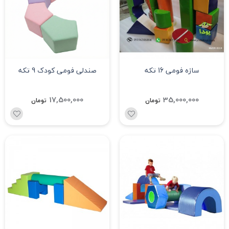
سازه فومی 16 تکه
صندلی فومی کودک 9 تکه
17,500,000
35,000,000
تومان
تومان