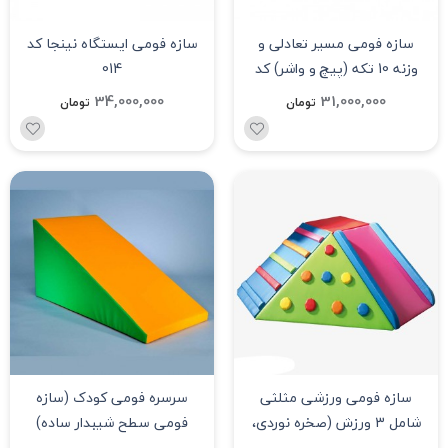
سازه فومی مسیر تعادلی و
سازه فومی ایستگاه نینجا کد
وزنه 10 تکه (پیچ و واشر) کد
014
045
34,000,000
31,000,000
تومان
تومان
سازه فومی ورزشی مثلثی
سرسره فومی کودک (سازه
شامل 3 ورزش (صخره نوردی،
فومی سطح شیبدار ساده)
پله نوردی و سرسره) کد 040