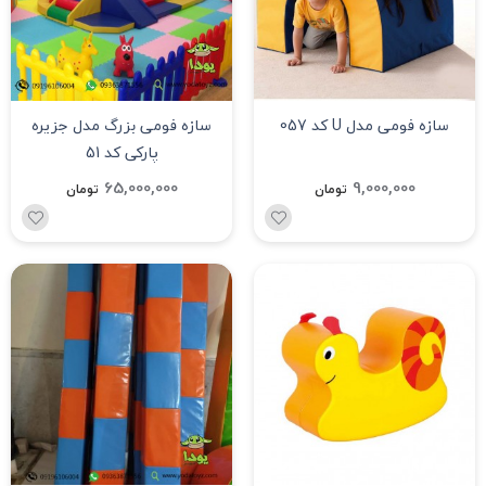
سازه فومی مدل U کد 057
سازه فومی بزرگ مدل جزیره
پارکی کد 51
65,000,000
9,000,000
تومان
تومان