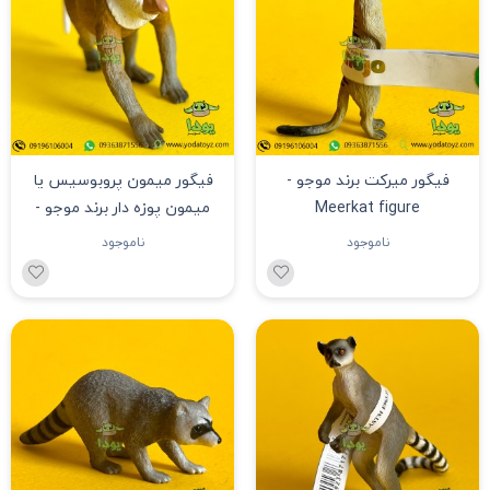
فیگور میرکت برند موجو -
فیگور میمون پروبوسیس یا
Meerkat figure
میمون پوزه دار برند موجو -
Proboscis Monkey figure
ناموجود
ناموجود
387176