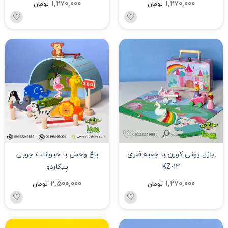
1,270,000
1,270,000
تومان
تومان
پازل یونی کورن با جعبه فلزی
باغ وحش با حیوانات چوبی
KZ-14
پیکاردو
2,500,000
1,270,000
تومان
تومان