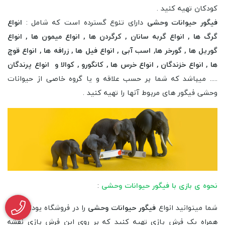
توضیح دادیم یعنی حیواناتی که قابلیت رام شدن توسط انسان را
ندارند و باید در زیست گاه طبیعی خود زندگی کنند. فیگور این
حوانات تماما در فروشگاه اینترنتی و فیزیکی یوداتویز موجود
میباشد که به راحتی میتوانید برای دکور و یا کلکسیون و یا بازی
کودکان تهیه کنید .
فیگور حیوانات وحشی
دارای تنوع گسترده است که شامل :
انواع
گرگ ها , انواع گربه سانان , کرگردن ها , انواع میمون ها , انواع
گوریل ها , گورخر ها, اسب آبی , انواع فیل ها , زرافه ها , انواع قوچ
ها , انواع خزندگان , انواع خرس ها , کانگورو , کوالا و انواع پرندگان
..... میباشد که شما بر حسب علاقه و یا گروه خاصی از حیوانات
وحشی فیگور های مربوط آنها را تهیه کنید .