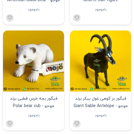
فیگور بچه زرافه برند موجو -
فیگور بچه خرس سیاه برند
Giraffe Calf figure
موجو - American Black Bear
Cub figure
ناموجود
ناموجود
فیگور بز کوهی غول پیکر برند
فیگور بچه خرس قطبی برند