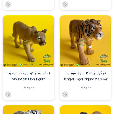
فیگور ببر بنگال برند موجو -
فیگور شیر کوهی برند موجو -
Mountain Lion figure
Bengal Tiger figure 387003
387143
ناموجود
ناموجود