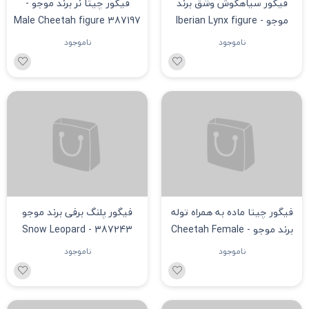
فیگور سیاهگوش وشق برند
فیگور چیتا نر برند موجو -
موجو - Iberian Lynx figure
Male Cheetah figure 387197
387064
ناموجود
ناموجود
فیگور چیتا ماده به همراه توله
فیگور پلنگ برفی برند موجو
برند موجو - Cheetah Female
387243 - Snow Leopard
figure
with Cub figure
ناموجود
ناموجود