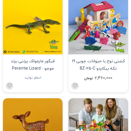
کشتی نوح با حیوانات چوبی 19
فیگور مارمولک پرنتی برند
تکه پیکاردو BZ-25-C
موجو - Perentie Lizard
figure 381061
2,460,000
اتمام تولید
تومان