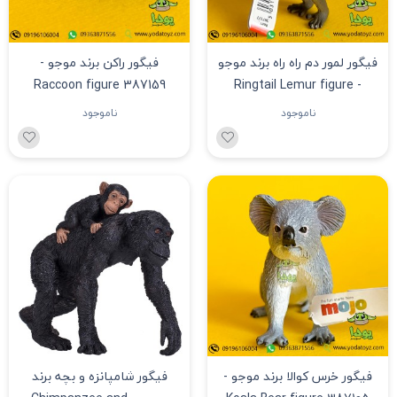
فیگور لمور دم راه راه برند موجو
فیگور راکن برند موجو -
Raccoon figure 387159
- Ringtail Lemur figure
387177
ناموجود
ناموجود
فیگور خرس کوالا برند موجو -
فیگور شامپانزه و بچه برند