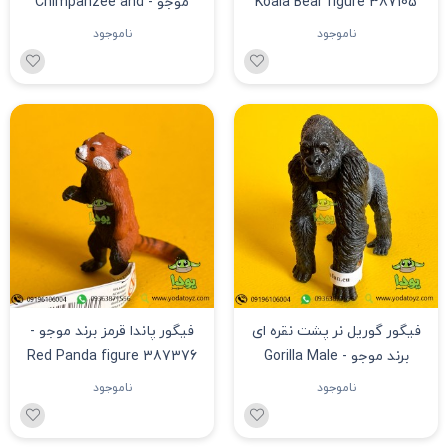
Koala Bear figure 387105
موجو - Chimpanzee and
Baby figure
ناموجود
ناموجود
فیگور گوریل نر پشت نقره ای
فیگور پاندا قرمز برند موجو -
برند موجو - Gorilla Male
Red Panda figure 387376
Silverback figure 381003
ناموجود
ناموجود