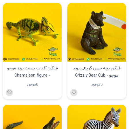
فیگور بچه خرس گریزلی برند
فیگور آفتاب پرست برند موجو
موجو - Grizzly Bear Cub
- Chameleon figure
figure 387217
ناموجود
ناموجود