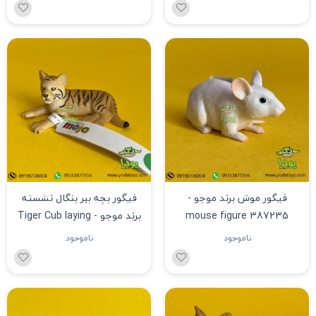
فیگور موش برند موجو -
فیگور بچه ببر بنگال نشسته
mouse figure 387235
برند موجو - Tiger Cub laying
Down figure 387009
ناموجود
ناموجود