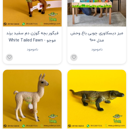
میز دیسکاوری چوبی باغ وحش
فیگور بچه گوزن دم سفید برند
مدل 900
موجو - White Tailed Fawn
figure 387036
ناموجود
ناموجود