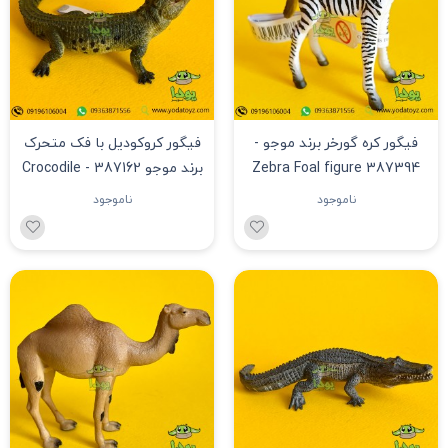
فیگور کره گورخر برند موجو -
فیگور کروکودیل با فک متحرک
Zebra Foal figure 387394
برند موجو 387162 - Crocodile
with Articulated Jaw figure
ناموجود
ناموجود