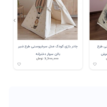
ی طرح
چادر بازی کودک مدل سرخپوستی طرح شیر
چا
هرش
بالن سوار دخترانه
6,600,000
تومان