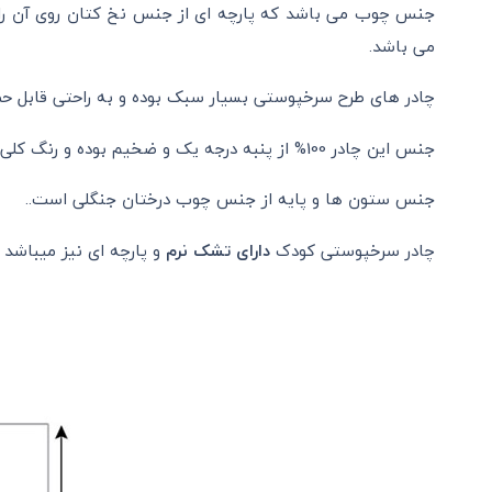
جنس چوب می باشد که پارچه ای از جنس نخ کتان روی آن را می
می باشد.
چادر های طرح سرخپوستی بسیار سبک بوده و به راحتی قابل حم
جنس این چادر 100% از پنبه درجه یک و ضخیم بوده و رنگ کلی آن شیری میباشد و فقط قابلیت شست و شو توسط خشکشویی را دارد.
جنس ستون ها و پایه از جنس چوب درختان جنگلی است..
چادر سرخپوستی کودک
دارای تشک نرم
و پارچه ای نیز میباشد که ابعاد آن 110 در