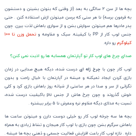
بچه ها از سن 2 سالگی به بعد (از وقتی که بتونن بشینن و دستشون
به فرمون برسه) تا هر سنی که برسن میتونن ازش استفاده کنن . حتی
پدر مادرها هم میتونن سوارش بشن و از سواری باهاش لذت ببرن. چون
جنس لوپ کار از PP با کیفیته. سبک و مقاومه و
تحمل وزن تا 100
کیلوگرم
رو داره.
صدای چرخ های لوپ کار تو آپارتمان همسایه ها رو اذیت نمی کنن؟
لوپ کار چون با
چرخ ژله ای
درست شده، دیگه هیچ صدایی در زمان
بازی کردن ایجاد نمیکنه و میشه در آپارتمان با خیال راحت و بدون
نگرانی از سر و صدا در هر ساعتی از شبانه روز باهاش بازی کرد و کلی
خوش گذروند و چون چرخ هاش از جنس pu باکیفیت درست شده،
نسبت به مدلای دیگه مقاوم تره وعمرش تا 5 برابر بیشتره .
بچه ها سه چرخه لوپ کار رو خیلی دوست دارن و میتونن ساعت ها
باهاش سرگرم بشن چون بازی با لوپ کار هیجان و نشاط زیادی به همراه
داره . تازه لوپ کار باعث افزایش فعالیت جسمی و ذهنی بچه ها میشه .