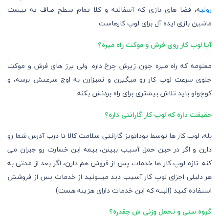
رولی
ه، فضا های بازی که آسفالته و کلا تمام سطح صاف یه پیست
ماشین بازی ایده آل برای لوپ کارهاست.
آیا لوپ کار روی فرش و موکت راه میره؟
معلومه که راه میره چون زیرش چرخ داره. ولی پرز های فرش و موکت
جلوی سرعت لوپ کار رو میگیرن و نمیزارن به اوج سرعتش برسه، و
کوچولو باید تلاش بیشتری برای راه بردنش بکنه.
حقیقت داره که لوپ کار گارانتی داره؟
بله، لوپ کار ها توسط یوداتویز گارانتی سلامت کالا تا درب آدرس شما رو
دارن و اگر در حین حمل آسیب ببینن، بیمه این خسارت رو جبران می
کنه. تازه لوپ کار ها خدمات پس از فروش هم دارن، اگر بعد از مدتی به
هر دلیلی اجزای لوپ کار آسیب دید میتونید از خدمات پس از فروشش
استفاده کنید (البته که این خدمات دارای هزینه هست)
گروه سنی و تحمل وزنی ش چقدره؟