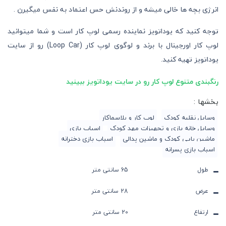
انرژی بچه ها خالی میشه و از روندنش حس اعتماد به نفس میگیرن .
توجه کنید که یوداتویز نماینده رسمی لوپ کار است و شما میتوانید
لوپ کار اورجینال با برند و لوگوی لوپ کار (Loop Car) رو از سایت
یوداتویز تهیه کنید.
رنگبندی متنوع لوپ کار رو در سایت یوداتویز ببینید
بخشها :
وسایل نقلیه کودک
لوپ کار و پلاسماکار
وسایل خانه بازی و تجهیزات مهد کودک
اسباب بازی
ماشین پایی کودک و ماشین پدالی
اسباب بازی دخترانه
اسباب بازی پسرانه
طول
65 سانتی متر
عرض
28 سانتی متر
ارتفاع
20 سانتی متر