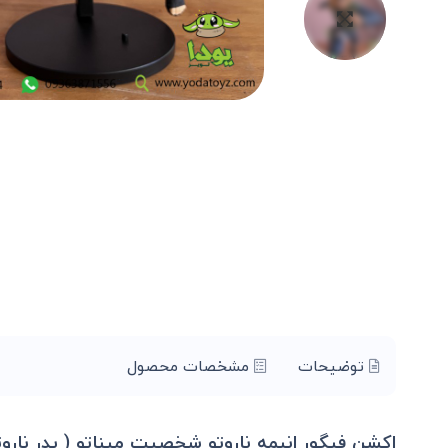
توضیحات
مشخصات محصول
اکشن فیگور انیمه ناروتو شخصیت میناتو ( پدر ناروتو ) - amikaze action figure