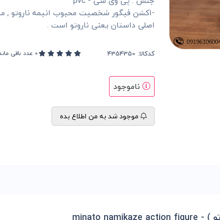
جنس : پی وی سی - pvc
-اکشن فیگور شخصیت محبوب انیمه ناروتو , می
اصلی داستان یعنی ناروتو است .
کدکالا:
0
عدد باقی ماند
ناموجود
موجود شد به من اطلاع بده
minato n