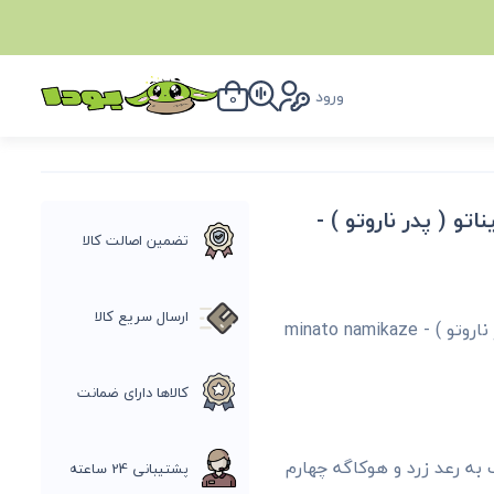
ورود
0
 ( پدر ناروتو ) -
تضمین اصالت کالا
ارسال سریع کالا
اکشن فیگور انیمه ناروتو شخصیت میناتو ( پدر ناروتو ) - minato namikaze
کالاها دارای ضمانت
به رعد زرد و هوکاگه چهارم
پشتیبانی 24 ساعته