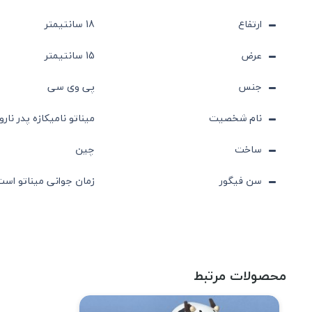
ارتفاع
18 سانتیمتر
عرض
15 سانتیمتر
جنس
پی وی سی
نام شخصیت
میناتو نامیکازه پدر نارو
ساخت
چین
سن فیگور
زمان جوانی میناتو است 
محصولات مرتبط