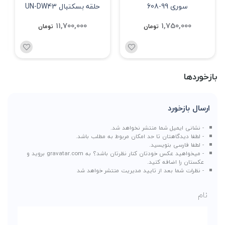
سوری 99-608
حلقه بسکتبال UN-DW43
11,700,000
1,750,000
تومان
تومان
بازخوردها
ارسال بازخورد
- نشانی ایمیل شما منتشر نخواهد شد.
- لطفا دیدگاهتان تا حد امکان مربوط به مطلب باشد.
- لطفا فارسی بنویسید.
- میخواهید عکس خودتان کنار نظرتان باشد؟ به
gravatar.com
بروید و
عکستان را اضافه کنید.
- نظرات شما بعد از تایید مدیریت منتشر خواهد شد
نام