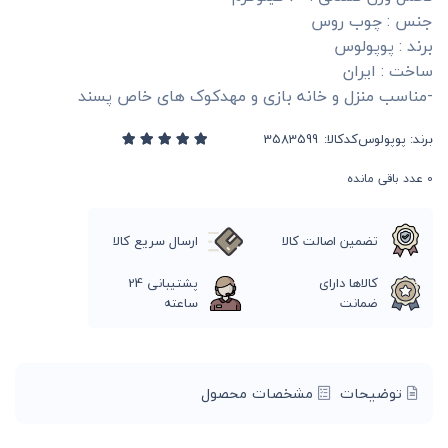
جنس : چوب روس
برند : پوپولوس
ساخت : ایران
-مناسب منزل و خانه بازی و مهدکوک های خاص پسند
برند:
پوپولوس
کدکالا:
0
عدد باقی مانده
تضمین اصالت کالا
ارسال سریع کالا
کالاها دارای
پشتیبانی 24
ضمانت
ساعته
توضیحات
مشخصات محصول