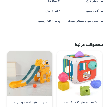
تحمل وزن
60 کیلوگرم
گروه سنی
3 الی 7 سال
جنس میز و صندلی کودک
چوب 3 لایه روسی
محصولات مرتبط
مکعب هوش 2 در 1 مونته
سرسره قورباغه وارداتی با