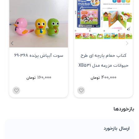
کتاب حمام پارچه ای طرح
سوت آبپاش پرنده 368-69
حیوانات مزرعه مدل XB531
160,000
400,000
تومان
تومان
بازخوردها
ارسال بازخورد