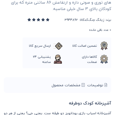
های نوری و صوتی داره و ارتفاعش 86 سانتی متره که برای
کودکان بالای 3 سال خیلی مناسبه.
برند:
ژیانگ چنگ
کدکالا:
0
عدد باقی مانده
تضمین اصالت کالا
ارسال سریع کالا
کالاها دارای
پشتیبانی 24
ضمانت
ساعته
توضیحات
مشخصات محصول
آشپزخانه کودک دوطرفه
آشپزخانه اسباب بازی یوداتویز دو طرفه ست. یعنی چی؟ یعنی از هر دو