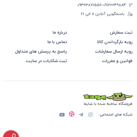
-09363871556
09122249884
پاسخگویی آنلاین 8 الی 21
ثبت سفارش
درباره ما
رویه بازگرداندن کالا
تماس با ما
رویه ارسال سفارشات
پاسخ به پرسش های متداول
قوانین و مقررات
ثبت شکایات در سایت
فروشگاه ساخته شده با شاپفا
شبکه های اجتماعی :