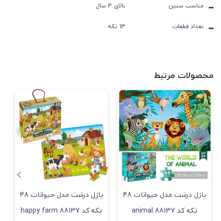
مناسب سنین
بالای 3 سال
تعداد قطعات
13 تکه
محصولات مرتبط
پازل درشت مدل حیوانات 48
پازل درشت مدل حیوانات 48
تکه کد 88137 animal
تکه کد 88137 happy farm