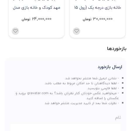
خانه بازی درجه یک (رول 15
مهد کودک و خانه بازی مدل
متر مربع) چند منظوره
اقتصادی مدل FICOD6JO
24,000,000
30,000,000
تومان
تومان
بازخوردها
ارسال بازخورد
- نشانی ایمیل شما منتشر نخواهد شد.
- لطفا دیدگاهتان تا حد امکان مربوط به مطلب باشد.
- لطفا فارسی بنویسید.
- میخواهید عکس خودتان کنار نظرتان باشد؟ به
gravatar.com
بروید و
عکستان را اضافه کنید.
- نظرات شما بعد از تایید مدیریت منتشر خواهد شد
نام