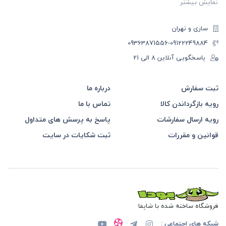
نمایش بیشتر
ساری و تهران
-09363871556
09122249884
پاسخگویی آنلاین 8 الی 21
ثبت سفارش
درباره ما
رویه بازگرداندن کالا
تماس با ما
رویه ارسال سفارشات
پاسخ به پرسش های متداول
قوانین و مقررات
ثبت شکایات در سایت
فروشگاه ساخته شده با شاپفا
شبکه های اجتماعی :