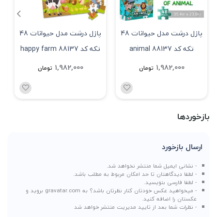
پازل درشت مدل حیوانات 48
پازل درشت مدل حیوانات 48
تکه کد 88137 animal
تکه کد 88137 happy farm
1,982,000
1,982,000
تومان
تومان
بازخوردها
ارسال بازخورد
- نشانی ایمیل شما منتشر نخواهد شد.
- لطفا دیدگاهتان تا حد امکان مربوط به مطلب باشد.
- لطفا فارسی بنویسید.
- میخواهید عکس خودتان کنار نظرتان باشد؟ به
gravatar.com
بروید و
عکستان را اضافه کنید.
- نظرات شما بعد از تایید مدیریت منتشر خواهد شد