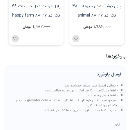
پازل درشت مدل حیوانات 48
پازل درشت مدل حیوانات 48
تکه کد 88137 animal
تکه کد 88137 happy farm
1,982,000
1,982,000
تومان
تومان
بازخوردها
ارسال بازخورد
- نشانی ایمیل شما منتشر نخواهد شد.
- لطفا دیدگاهتان تا حد امکان مربوط به مطلب باشد.
- لطفا فارسی بنویسید.
- میخواهید عکس خودتان کنار نظرتان باشد؟ به
gravatar.com
بروید و
عکستان را اضافه کنید.
- نظرات شما بعد از تایید مدیریت منتشر خواهد شد
نام