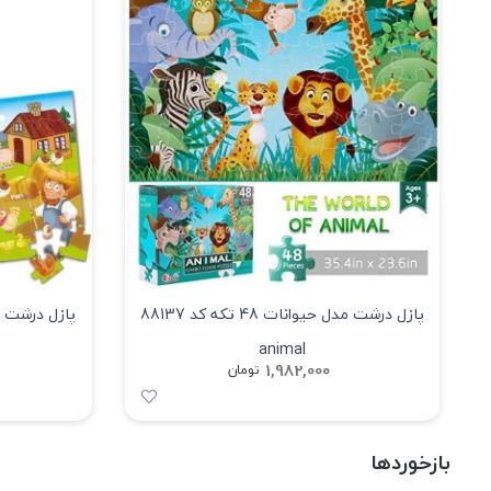
پازل درشت مدل حیوانات 48 تکه کد 88137
animal
1,982,000
تومان
بازخوردها