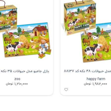
پازل درشت مدل حیوانات 48 تکه کد 88137
zoo
happy farm
1,210,000
1,982,000
تومان
تومان