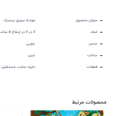
عنوان محصول
مونته سوری بیسیک
ابعاد
11 در 11 در ارتفاع 5 سانت
جنس
چوبی
ساخت
چین
قطعات
دایره، مثلث، مستطیل، 
محصولات مرتبط