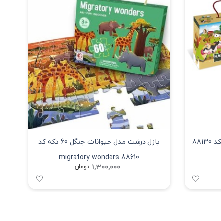
پازل جامبو مدل حیوانات 35 تکه کد 88130
پازل درشت مدل حیوانات جنگل 60 تکه کد
88610 migratory wonders
1,300,000
تومان