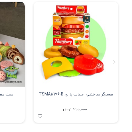
همبرگر ساختنی اسباب بازی TSMA1/176-B
ست عصران
200,000
تومان