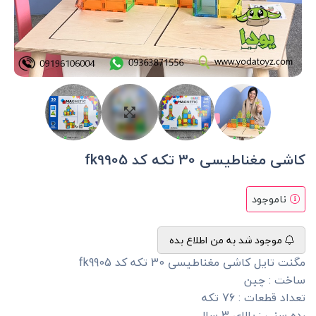
کاشی مغناطیسی 30 تکه کد fk9905
ناموجود
موجود شد به من اطلاع بده
مگنت تایل کاشی مغناطیسی 30 تکه کد fk9905
ساخت : چین
تعداد قطعات : 76 تکه
رده سنی : بالای 3 سال