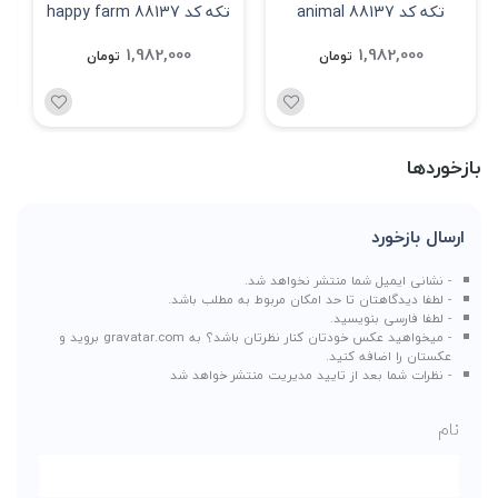
تکه کد 88137 animal
تکه کد 88137 happy farm
1,982,000
1,982,000
تومان
تومان
بازخوردها
ارسال بازخورد
- نشانی ایمیل شما منتشر نخواهد شد.
- لطفا دیدگاهتان تا حد امکان مربوط به مطلب باشد.
- لطفا فارسی بنویسید.
- میخواهید عکس خودتان کنار نظرتان باشد؟ به
gravatar.com
بروید و
عکستان را اضافه کنید.
- نظرات شما بعد از تایید مدیریت منتشر خواهد شد
نام