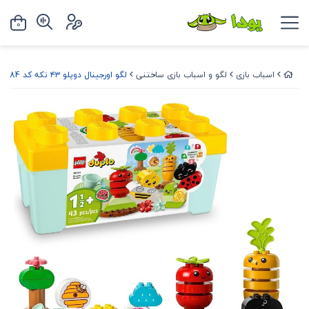
0
اسباب بازی
لگو و اسباب بازی ساختنی
لگو اورجینال دوپلو ۴۳ تکه کد 10984- lego duplo