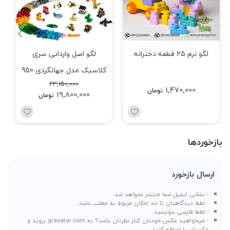
لگو نرم 25 قطعه دخترانه
لگو اصل وارداتی سری
کلاسیک مدل جهانگردی 950
23,150,000
قطعه کد 11015
1,470,000
تومان
19,800,000
تومان
بازخوردها
ارسال بازخورد
- نشانی ایمیل شما منتشر نخواهد شد.
- لطفا دیدگاهتان تا حد امکان مربوط به مطلب باشد.
- لطفا فارسی بنویسید.
- میخواهید عکس خودتان کنار نظرتان باشد؟ به
gravatar.com
بروید و
عکستان را اضافه کنید.