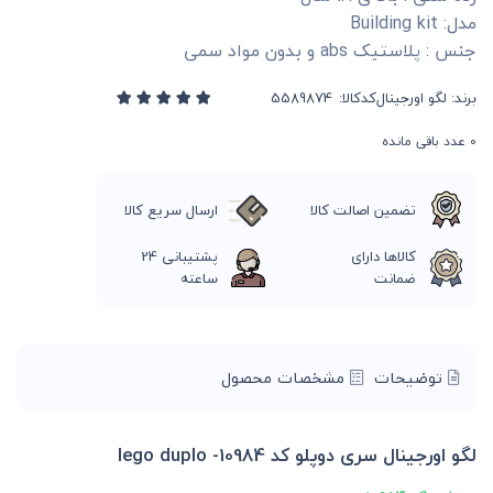
مدل: Building kit
جنس : پلاستیک abs و بدون مواد سمی
برند:
لگو اورجینال
کدکالا:
0
عدد باقی مانده
تضمین اصالت کالا
ارسال سریع کالا
کالاها دارای
پشتیبانی 24
ضمانت
ساعته
توضیحات
مشخصات محصول
لگو اورجینال سری دوپلو کد 10984- lego duplo