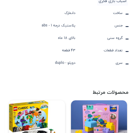
اسباب بازی فکری
ساخت
دانمارک
جنس
پلاستیک درجه 1 - abs
گروه سنی
بالای 18 ماه
تعداد قطعات
43 قطعه
سری
دوپلو - duplo
محصولات مرتبط