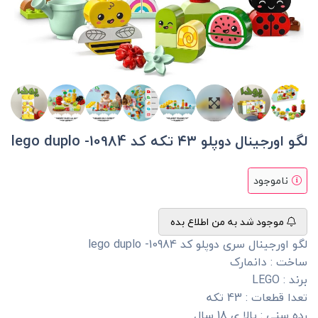
لگو اورجینال دوپلو ۴۳ تکه کد 10984- lego duplo
ناموجود
موجود شد به من اطلاع بده
لگو اورجینال سری دوپلو کد 10984- lego duplo
ساخت : دانمارک
برند : LEGO
تعدا قطعات : 43 تکه
رده سنی : بالا ی 18 سال