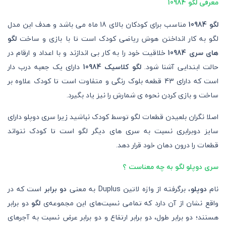
معرفی لگو 10984
لگو 10984
مناسب برای کودکان بالای 18 ماه می باشد و هدف این مدل
لگو به کار انداختن هوش ریاضی کودک است تا با بازی و ساخت
لگو
های سری 10984
خلاقیت خود را به کار بی اندازند و با اعداد و ارقام در
حالت ابتدایی آشنا شود.
لگو کلاسیک 10984
دارای یک جعبه درب دار
است که دارای 43 قطعه بلوک رنگی و متفاوت است تا کودک علاوه بر
ساخت و بازی کردن نحوه ی شمارش را نیز یاد بگیرد.
اصلا نگران بلعیدن قطعات لگو توسط کودک نباشید زیرا سری دوپلو دارای
سایز دوبرابری نسبت به سری های دیگر لگو است تا کودک نتواند
قطعات را درون دهان خود قرار دهد.
سری دوپلو لگو به چه معناست ؟
نام
دوپلو
، برگرفته از واژه لاتین Duplus به
معنی
دو برابر
است که در
واقع نشان از آن دارد که تمامی نسبت‌های این مجموعه‌ی
لگو
دو برابر
هستند؛ دو برابر طول، دو برابر ارتفاع و دو برابر عرض نسبت به آجر‌های