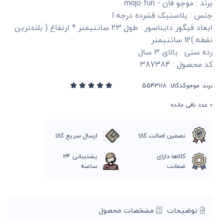
برند : موجو فان - mojo fun
جنس : پلاستیک فشرده درجه 1
ابعاد فیگور دایناسور : طول 23 سانتیمتر * ارتفاع ( بلندترین
نقطه )12 سانتیمتر
رده سنی : بالای 3 سال
کد محصول : 387384
برند:
موجو
کدکالا:
0
عدد باقی مانده
تضمین اصالت کالا
ارسال سریع کالا
کالاها دارای
پشتیبانی 24
ضمانت
ساعته
توضیحات
مشخصات محصول