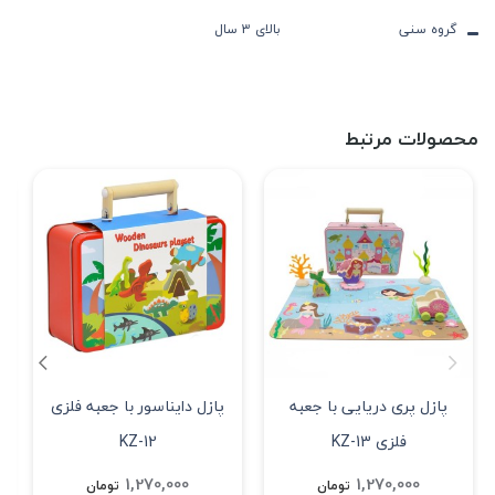
گروه سنی
بالای 3 سال
محصولات مرتبط
پازل پری دریایی با جعبه
پازل دایناسور با جعبه فلزی
فلزی KZ-13
KZ-12
1,270,000
1,270,000
تومان
تومان