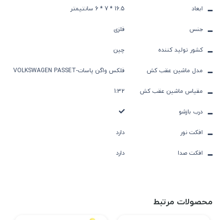
ابعاد
16.5 * 7 * 6 سانتیمتر
جنس
فلزی
کشور تولید کننده
چین
مدل ماشین عقب کش
فلکس واگن پاسات-VOLKSWAGEN PASSET
مقیاس ماشین عقب کش
1:32
درب بازشو
افکت نور
دارد
افکت صدا
دارد
محصولات مرتبط