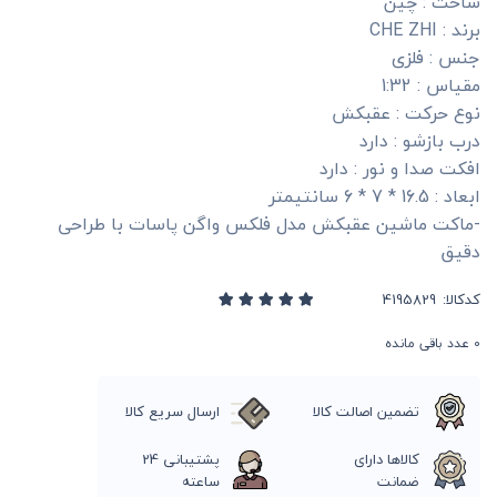
ساخت : چین
برند : CHE ZHI
جنس : فلزی
مقیاس : 1:32
نوع حرکت : عقبکش
درب بازشو : دارد
افکت صدا و نور : دارد
ابعاد : 16.5 * 7 * 6 سانتیمتر
-ماکت ماشین عقبکش مدل فلکس واگن پاسات با طراحی
دقیق
کدکالا:
0
عدد باقی مانده
تضمین اصالت کالا
ارسال سریع کالا
کالاها دارای
پشتیبانی 24
ضمانت
ساعته