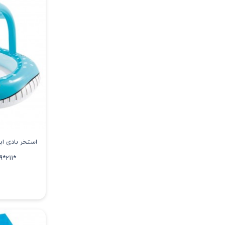
*211*109 سانتیمتر کد 57125 intex