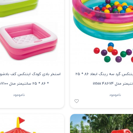
استخر بادی اینتکس گرد سه رینگ ابعاد 86 * 25
متر مدل 48674 intex
* 86 * 25 سانتیمتر مدل 57100 intex
ناموجود
ناموجود