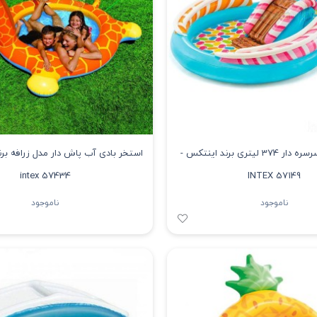
استخر بادی سرسره دار 374 لیتری برند اینتکس -
استخر بادی آب پاش دار مدل زرافه بر
intex 57434
INTEX 57149
ناموجود
ناموجود