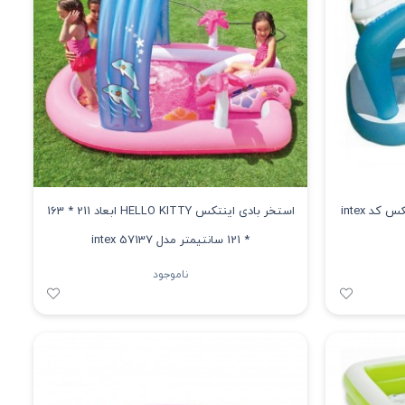
استخر بادیکف بادشو سایبان دار اینتکس کد intex
استخر بادی اینتکس HELLO KITTY ابعاد 211 * 163
* 121 سانتیمتر مدل 57137 intex
ناموجود