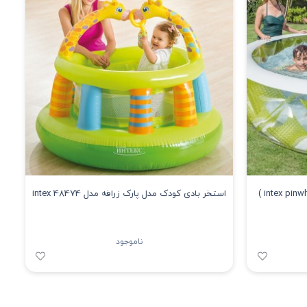
استخر بادی اینتکس طرح فرفره( intex pinwheel )
استخر بادی کودک مدل پارک زرافه مدل intex 48474
ناموجود