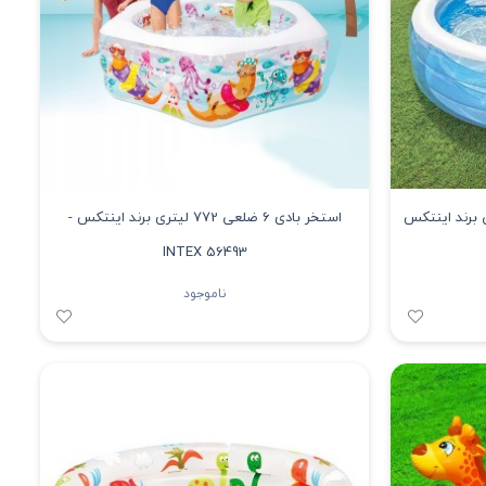
 برند اینتکس
استخر بادی 6 ضلعی 772 لیتری برند اینتکس -
INTEX 56493
ناموجود