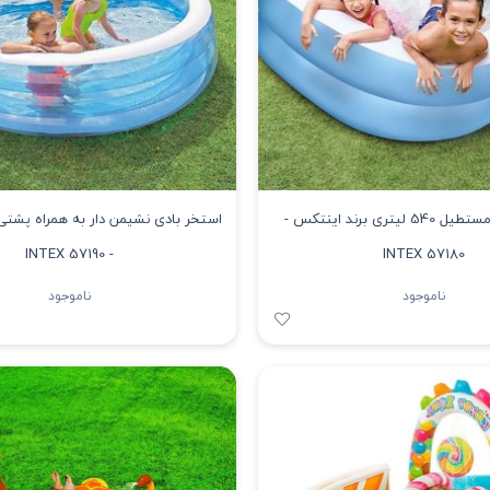
استخر بادی مستطیل 540 لیتری برند اینتکس -
استخر بادی نشیمن دار به همراه پشتی
- INTEX 57190
INTEX 57180
ناموجود
ناموجود