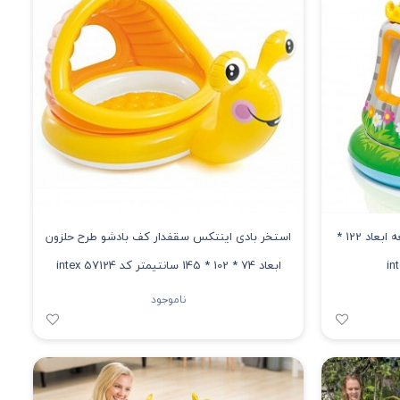
استخر بادی اینتکس سقفدار طرح قلعه ابعاد 122 *
استخر بادی اینتکس سقفدار کف بادشو طرح حلزون
ابعاد 74 * 102 * 145 سانتیمتر کد 57124 intex
ناموجود