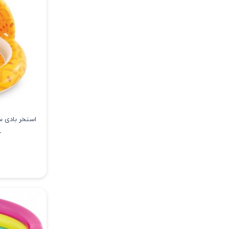
استخر بادی س
آ