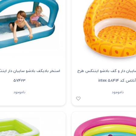
ایبان دار و کف بادشو اینتکس طرح
ناناس کد intex 58414
57423
ناموجود
ناموجود