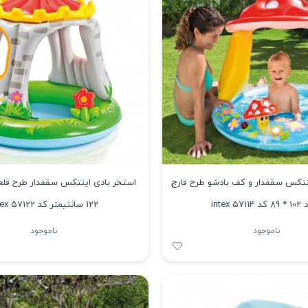
نتکس سقفدار و کف بادشو طرح قارچ
571 intex
122 سانتیمتر کد 57122 intex
ناموجود
ناموجود