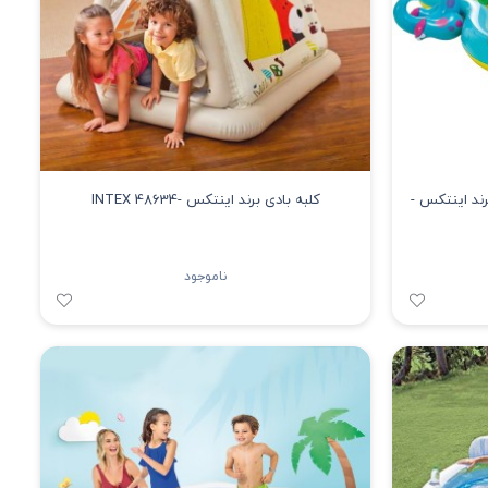
رند اینتکس -
کلبه بادی برند اینتکس -INTEX 48634
ناموجود