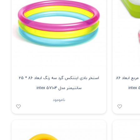
استخر بادی کودک اینتکس کف بادشو مربع ابعاد 86
استخر بادی اینتکس گرد سه رنگ ابعاد 86 * 25
سانتیمتر مدل 57104 intex
ناموجود